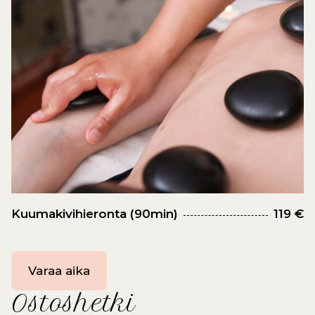
Kuumakivihieronta (90min)
119 €
Varaa aika
Ostoshetki