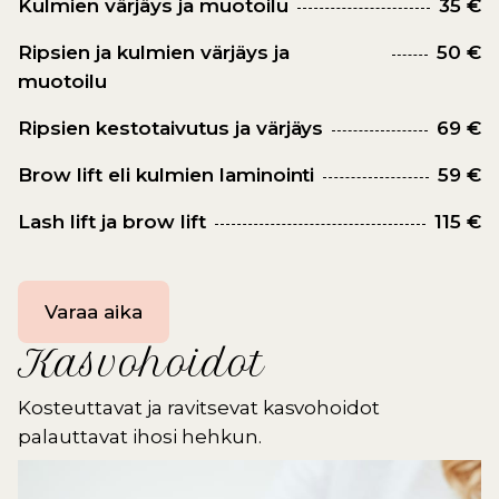
Kulmien värjäys ja muotoilu
35 €
Ripsien ja kulmien värjäys ja
50 €
muotoilu
Ripsien kestotaivutus ja värjäys
69 €
Brow lift eli kulmien laminointi
59 €
Lash lift ja brow lift
115 €
Varaa aika
Kasvohoidot
Kosteuttavat ja ravitsevat kasvohoidot
palauttavat ihosi hehkun.