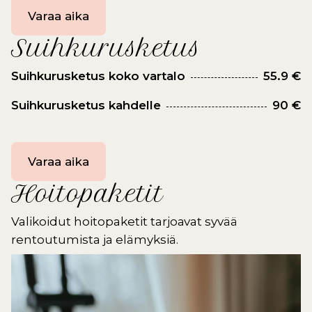
Varaa aika
Suihkurusketus
Suihkurusketus koko vartalo
55.9 €
Suihkurusketus kahdelle
90 €
Varaa aika
Hoitopaketit
Valikoidut hoitopaketit tarjoavat syvää
rentoutumista ja elämyksiä.