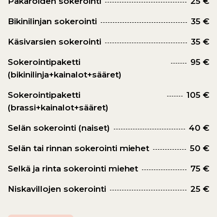
Pakaroiden sokerointi
25 €
Bikinilinjan sokerointi
35 €
Käsivarsien sokerointi
35 €
Sokerointipaketti
95 €
(bikinilinja+kainalot+sääret)
Sokerointipaketti
105 €
(brassi+kainalot+sääret)
Selän sokerointi (naiset)
40 €
Selän tai rinnan sokerointi miehet
50 €
Selkä ja rinta sokerointi miehet
75 €
Niskavillojen sokerointi
25 €