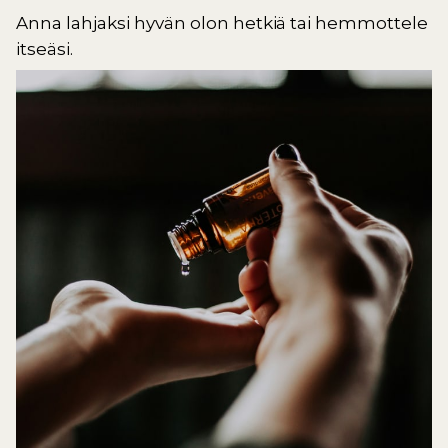
Anna lahjaksi hyvän olon hetkiä tai hemmottele
itseäsi.