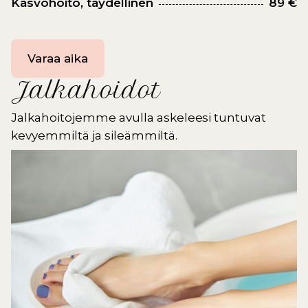
Kasvohoito, täydellinen
89 €
Varaa aika
Jalkahoidot
Jalkahoitojemme avulla askeleesi tuntuvat
kevyemmiltä ja sileämmiltä.