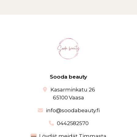
Sooda beauty
Kasarminkatu 26
65100 Vaasa
info@soodabeauty.fi
0442582570
Löydät meidät Timmasta