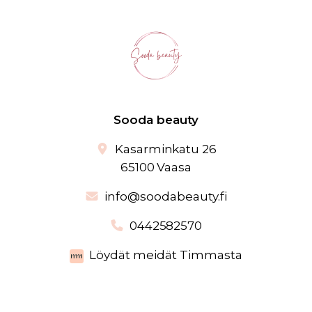
Sooda beauty
Kasarminkatu 26
65100 Vaasa
info@soodabeauty.fi
0442582570
Löydät meidät Timmasta