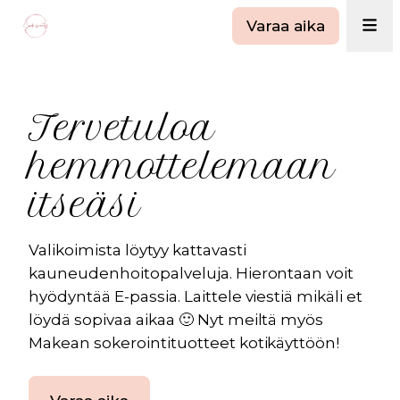
Varaa aika
Tervetuloa
hemmottelemaan
itseäsi
Valikoimista löytyy kattavasti
kauneudenhoitopalveluja. Hierontaan voit
hyödyntää E-passia. Laittele viestiä mikäli et
löydä sopivaa aikaa 🙂 Nyt meiltä myös
Makean sokerointituotteet kotikäyttöön!