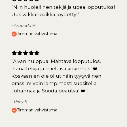
“
Niin huolellinen tekijä ja upea lopputulos!
Uus vakkaripaikka löydetty!
”
-
Amanda H
Timman vahvistama
“
Aivan huippua! Mahtava lopputulos,
ihana tekijä ja mieluisa kokemus! ❤️
Koskaan en ole ollut näin tyytyväinen
brassiin! Voin lämpimästi suositella
Johannaa ja Sooda beautya! ❤️
”
-
Riicy S
Timman vahvistama