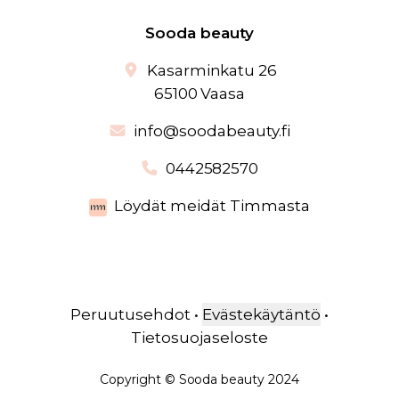
Sooda beauty
Kasarminkatu 26
65100 Vaasa
info@soodabeauty.fi
0442582570
Löydät meidät Timmasta
Peruutusehdot
•
Evästekäytäntö
•
Tietosuojaseloste
Copyright
©
Sooda beauty
2024